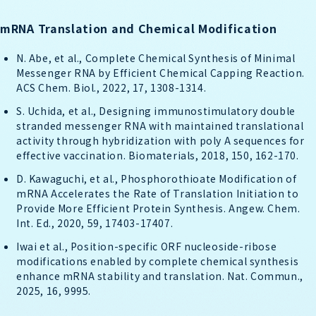
mRNA Translation and Chemical Modification
N. Abe, et al., Complete Chemical Synthesis of Minimal
Messenger RNA by Efficient Chemical Capping Reaction.
ACS Chem. Biol., 2022, 17, 1308-1314.
S. Uchida, et al., Designing immunostimulatory double
stranded messenger RNA with maintained translational
activity through hybridization with poly A sequences for
effective vaccination. Biomaterials, 2018, 150, 162-170.
D. Kawaguchi, et al., Phosphorothioate Modification of
mRNA Accelerates the Rate of Translation Initiation to
Provide More Efficient Protein Synthesis. Angew. Chem.
Int. Ed., 2020, 59, 17403-17407.
Iwai et al., Position-specific ORF nucleoside-ribose
modifications enabled by complete chemical synthesis
enhance mRNA stability and translation. Nat. Commun.,
2025, 16, 9995.