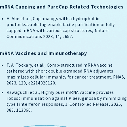
mRNA Capping and PureCap-Related Technologies
H. Abe et al., Cap analogs with a hydrophobic
photocleavable tag enable facile purification of fully
capped mRNA with various cap structures, Nature
Communications 2023, 14, 2657.
mRNA Vaccines and Immunotherapy
T. A. Tockary, et al., Comb-structured mRNA vaccine
tethered with short double-stranded RNA adjuvants
maximizes cellular immunity for cancer treatment. PNAS,
2023, 120, e2214320120.
Kawaguchi et al, Highly pure mRNA vaccine provides
robust immunization against P. aeruginosa by minimizin
type I interferon responses, J. Controlled Release, 2025,
383, 113860.